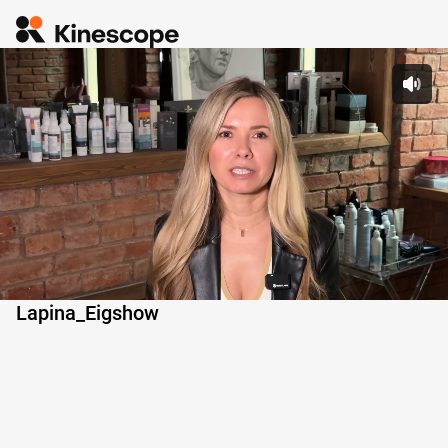
 Pl
0:00
Lapina_Eigshow