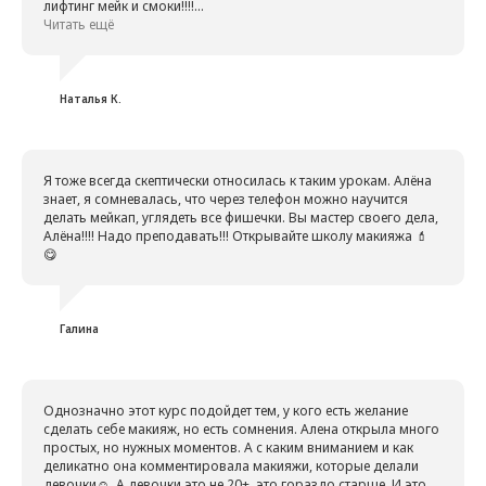
лифтинг мейк и смоки!!!!
может быть. Нужны лишь знания и возможен этот волшебный
С большим уважением к профессионалу и сердечной
Читать ещё
и тонкий танец света-тени, магическим отведением взгляда от
благодарностью - огромное спасибо!!!!❤️❤️❤️❤️❤️❤️❤️❤️❤️
ненужного, привлечением к нужному и легким геометрическим
обманом🤗💃
Спасибо Вам за то, что так открыто делитесь и делаете
женщин красивыми, вдохновляете их светить❤️ и большая
Наталья К.
благодарность за то, что дали нам инструмент для
творчества и создания(улучшения) красоты🙏❤️
Я тоже всегда скептически относилась к таким урокам. Алёна
знает, я сомневалась, что через телефон можно научится
делать мейкап, углядеть все фишечки. Вы мастер своего дела,
Алёна!!!! Надо преподавать!!! Открывайте школу макияжа 💄
😋
Галина
Однозначно этот курс подойдет тем, у кого есть желание
сделать себе макияж, но есть сомнения. Алена открыла много
простых, но нужных моментов. А с каким вниманием и как
деликатно она комментировала макияжи, которые делали
девочки☺️. А девочки это не 20+, это гораздо старше. И это