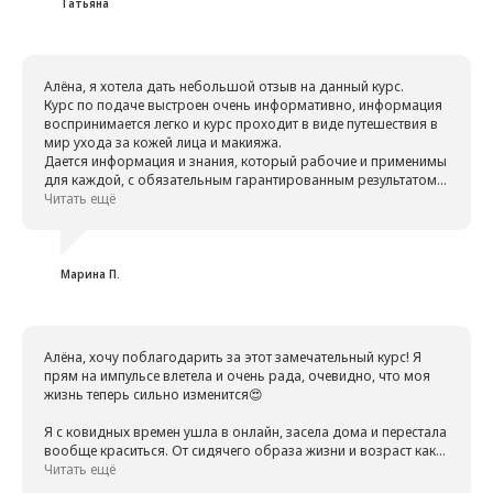
подряд, сложилось цельное представление о курсе и
Татьяна
понимание того, что программа обучения выстроена очень
грамотно, последовательно, а Алёна всё очень подробно и
доходчиво объясняет, с настроением))) поэтому информация
воспринимается легко, конечно, при условии практики)))
Алёна, я хотела дать небольшой отзыв на данный курс.
Благодарю всех участниц, ваши вопросы на эфирах очень
Курс по подаче выстроен очень информативно, информация
помогли, а успехи вдохновляют, особенно Галины! Спасибо,
воспринимается легко и курс проходит в виде путешествия в
Алёна, что оставляете чат, наш прекрасный женский круг 😊
мир ухода за кожей лица и макияжа.
Дается информация и знания, который рабочие и применимы
для каждой, с обязательным гарантированным результатом.
Правильная техника нанесения, нюансы очень подробно и
Читать ещё
простым языком изложены с 100% применениям лично для
себя с учетом своих особенностей.
Этот курс - для девочек, кто любит себя и хочет сохранить
молодость, красотку и подчеркнуть свою индивидуальность.
Марина П.
Учиться нужно у профессионалов, а Алёна на 100% этому
соответствует.
Благодарю за очень ценную информацию и секреты красоты.
Я увидела классный результат своей кожи, поменяла все
Алёна, хочу поблагодарить за этот замечательный курс! Я
уходовые средства, поменяла принцип макияжа.
прям на импульсе влетела и очень рада, очевидно, что моя
Я очень довольна своим результатом!!
жизнь теперь сильно изменится😍
Я с ковидных времен ушла в онлайн, засела дома и перестала
вообще краситься. От сидячего образа жизни и возраст как
раз подходящий- прям начались активные возрастные
Читать ещё
изменения. Я стала вникать в тему ухода. Ретинолом, кстати,