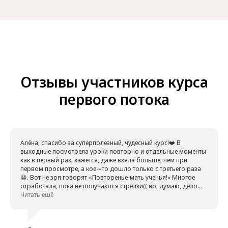
Отзывы участников курса
первого потока
Алёна, спасибо за суперполезный, чудесный курс!❤️ В
выходные посмотрела уроки повторно и отдельные моменты
как в первый раз, кажется, даже взяла больше, чем при
первом просмотре, а кое-что дошло только с третьего раза
😀. Вот не зря говорят «Повторенье-мать ученья!» Многое
отработала, пока не получаются стрелки(( но, думаю, дело
времени, буду стараться! А smoky получилось сделать с
Читать ещё
первого раза!!! Моя семья оценила на все 100, сказали, что
мне очень идёт 😉Пока ещё за пределы дома не выгуливала
вечерний макияж)) Поскольку повторно посмотрела уроки