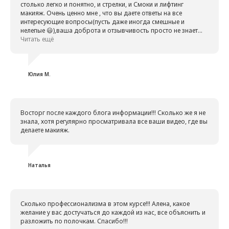
столько легко и понятно, и стрелки, и Смоки и лифтинг
макияж. Очень ценно мне , что вы даете ответы на все
интересующие вопросы(пусть даже иногда смешные и
нелепые 😃),ваша доброта и отзывчивость просто не знает
границ 😍❤️Спасибо, Алена, что вы есть в моей жизни ❤️☺️С
Читать ещё
наступающим Новым годом!
Юлия М.
Восторг после каждого блога информации!!! Сколько же я не
знала, хотя регулярно просматривала все ваши видео, где вы
делаете макияж.
Наталья
Сколько профессионализма в этом курсе!!! Алена, какое
желание у вас достучаться до каждой из нас, все объяснить и
разложить по полочкам. Спасибо!!!