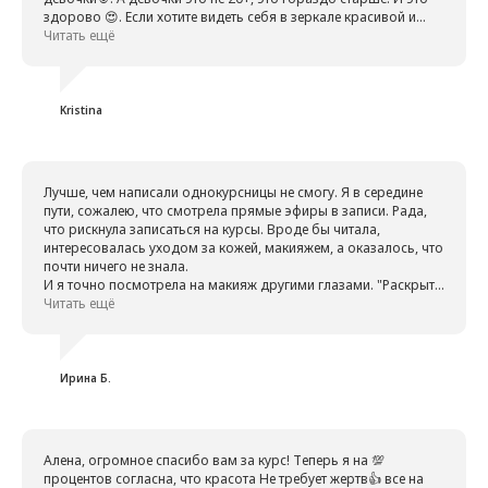
здорово 😍. Если хотите видеть себя в зеркале красивой и
счастливой, вам точно нужно к Алене на курс.🥳🎉
Читать ещё
Всех с Наступающим, счастья и добра!
Kristina
Лучше, чем написали однокурсницы не смогу. Я в середине
пути, сожалею, что смотрела прямые эфиры в записи. Рада,
что рискнула записаться на курсы. Вроде бы читала,
интересовалась уходом за кожей, макияжем, а оказалось, что
почти ничего не знала.
И я точно посмотрела на макияж другими глазами. "Раскрыть
красоту каждого лица" - как хорошо вы написали.
Читать ещё
Алёна, благодарю Вас за советы, за знания, за возможность
пользоваться полученными навыками и продуктами, о
которых вы рассказали и предоставили возможность их
приобрести!
Ирина Б.
Желаю всем счастливого, мирного, нового 2025 года и
крепкого здоровья!
Алена, огромное спасибо вам за курс! Теперь я на 💯
процентов согласна, что красота Не требует жертв👍 все на