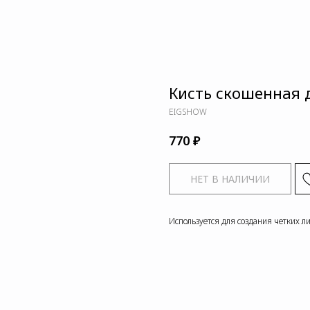
Кисть скошенная 
EIGSHOW
₽
770
НЕТ В НАЛИЧИИ
Используется для создания четких л