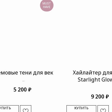
MUST
HAVE
емовые тени для век
Хайлайтер для
Starlight Glo
Ombré black star
₽
5 200
₽
9 200
УПИТЬ
КУПИТЬ