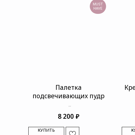
MUST
HAVE
Палетка
Кр
подсвечивающих пудр
Brightening CC Palette, Sunny Flash
₽
8 200
КУПИТЬ
К