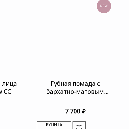
NEW
 лица
Губная помада с
w CC
бархатно-матовым
эффектом Rouge Opulent
₽
7 700
КУПИТЬ