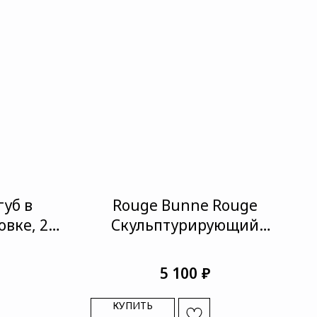
губ в
Rouge Bunne Rouge
вке, 2,3
Скульптурирующий
карандаш для бровей
Skinny Brow Master
₽
5 100
КУПИТЬ