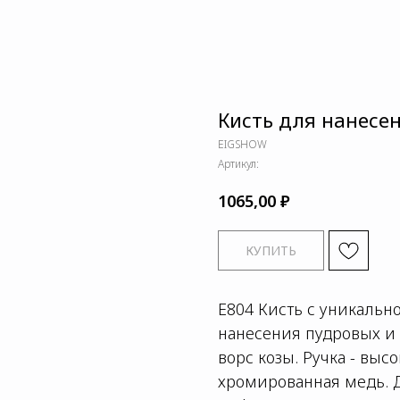
Кисть для нанесе
EIGSHOW
Артикул:
₽
1065,00
КУПИТЬ
E804
Кисть с уникальн
нанесения пудровых и 
ворс козы. Ручка - вы
хромированная медь. Дл