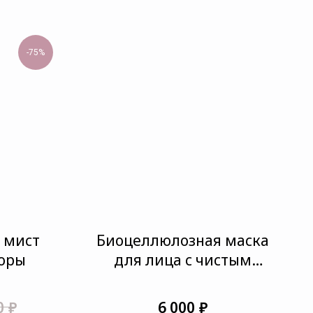
-75%
 мист
Биоцеллюлозная маска
оры
для лица с чистым
экстрактом бамбука 7% с
 ampoule with
эффектом лифтинга и
₽
₽
0
6 000