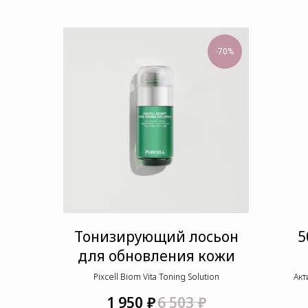
-70%
Тонизирующий лосьон
5
для обновления кожи
Pixcell Biom Vita Toning Solution
Акт
₽
₽
1 950
6 503