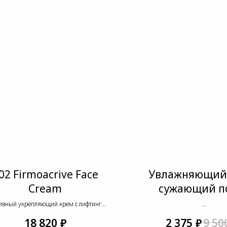
02 Firmoacrive Face
Увлажняющий
Cream
сужающий п
ивный укрепляющий крем с лифтинг
эффектом
Colostrum 24/7 pore defence
₽
₽
18 820
2 375
9 50
Pixcell biom