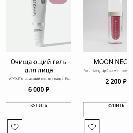
Очищающий гель
MOON NECT
для лица
Volumizing Lip Gloss with moisturi
WAYOUT очищающий гель для лица с 1%
₽
2 200
Увлажняющий блеск для 
чистого бамбукового экстракта
с увеличивающим эффек
₽
6 000
Идеальный пыльно розовый о
КУПИТЬ
КУПИТЬ