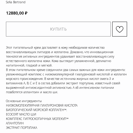
Sofia Bertrand
12880,00
₽
КУПИТЬ
Этот питательный крем доставляет в кожу необходимое количество
восстанавливающих липидов и коллагена. Доказано, что инновационная
технология активных ингредиентов удваивает восстанавливающую силу
естественного коллагена кожи. Кожа выглядит увлажненной, деликатно
напитанной, гладкой и мягкой.
В этом питательном креме соединили два самых важных для кожи ингредиента:
увлажняющий комплекс с низкомолекулярной гиалуроновой кислотой и коллаген
морского происхождения. В качестве источника жирных кислот омега-3 и
витаминов А, В, С и Е в состав добавили экстракт портулака, известный своей
выраженной антиоксидантной активностью. А об интенсивном питании
позаботятся аллантоин и масло ши.
Основные ингредиенты
НИЗКОМОЛЕКУЛЯРНАЯ ГИАЛУРОНОВАЯ КИСЛОТА
БИОЛОГИЧЕСКИЙ МОРСКОЙ КОЛЛАГЕН™.
ECOCERT МАСЛО ШИ
КОМПЛЕКС ГИГРОСКОПИЧНЫХ МОЛЕКУЛ™
АЛАНТОТИН
ЭКСТРАКТ ПОРТУЛАКА