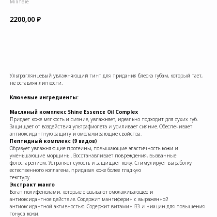
Milinaie
2200,00
₽
КУПИТЬ
Ультраглянцевый увлажняющий тинт для придания блеска губам, который тает,
не оставляя липкости.
Ключевые ингредиенты:
Масляный комплекс Shine Essence Oil Complex
Придает коже мягкость и сияние, увлажняет, идеально подходит для сухих губ.
Защищает от воздействия ультрафиолета и усиливает сияние. Обеспечивает
антиоксидантную защиту и омолаживающие свойства.
Пептидный комплекс (9 видов)
Образует увлажняющие протеины, повышающие эластичность кожи и
уменьшающие морщины. Восстанавливает повреждения, вызванные
фотостарением. Устраняет сухость и защищает кожу. Стимулирует выработку
естественного коллагена, придавая коже более гладкую
текстуру.
Экстракт манго
Богат полифенолами, которые оказывают омолаживающее и
антиоксидантное действие. Содержит мангиферин с выраженной
антиоксидантной активностью. Содержит витамин В3 и ниацин для повышения
тонуса кожи.